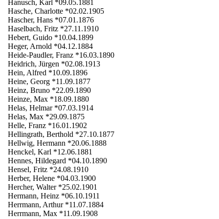
Hanusch, Karl *09.05.1881
Hasche, Charlotte *02.02.1905
Hascher, Hans *07.01.1876
Haselbach, Fritz *27.11.1910
Hebert, Guido *10.04.1899
Heger, Arnold *04.12.1884
Heide-Paudler, Franz *16.03.1890
Heidrich, Jürgen *02.08.1913
Hein, Alfred *10.09.1896
Heine, Georg *11.09.1877
Heinz, Bruno *22.09.1890
Heinze, Max *18.09.1880
Helas, Helmar *07.03.1914
Helas, Max *29.09.1875
Helle, Franz *16.01.1902
Hellingrath, Berthold *27.10.1877
Hellwig, Hermann *20.06.1888
Henckel, Karl *12.06.1881
Hennes, Hildegard *04.10.1890
Hensel, Fritz *24.08.1910
Herber, Helene *04.03.1900
Hercher, Walter *25.02.1901
Hermann, Heinz *06.10.1911
Herrmann, Arthur *11.07.1884
Herrmann, Max *11.09.1908