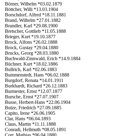
Börner, Wilhelm *03.02.1879
Böttcher, Willi *13.03.1904
Borschdorf, Alfred *18.11.1881
Brand, Wilhelm *27.01.1882
Brandler, Karl *29.08.1900
Bretscher, Gottlieb *11.05.1888
Brieger, Kurt *19.10.1877
Brock, Alfons *26.02.1888
Brock, Gustay *29.04.1880
Brucks, Georg *28.03.1880
Buchwald-Zinnwald, Erich *14.9.1884
Büchner, Kurt *18.02.1886
Bullrich, Karl *02.06.1883
Bummenstedt, Hans *06.02.1888
Burgdorf, Renata *14.01.1911
Burkhardt, Richard *26.12.1883
Burmester, Ernst *12.07.1877
Bursche, Ernst *27.07.1907
Busse, Herbert-Hans *22.06.1904
Butze, Friedrich *27.09.1885
Capito, Irene *26.06.1905
Clar, Hans *06.04.1893
Claus, Martin *11.11.1888
Conradi, Hellmuth *08.05.1891
Corr, Mathias *06.04.1880