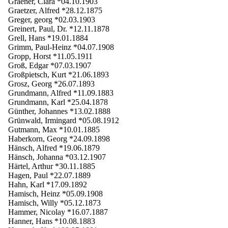
Graener, Clara *04.10.1903
Graetzer, Alfred *28.12.1875
Greger, georg *02.03.1903
Greinert, Paul, Dr. *12.11.1878
Grell, Hans *19.01.1884
Grimm, Paul-Heinz *04.07.1908
Gropp, Horst *11.05.1911
Groß, Edgar *07.03.1907
Großpietsch, Kurt *21.06.1893
Grosz, Georg *26.07.1893
Grundmann, Alfred *11.09.1883
Grundmann, Karl *25.04.1878
Günther, Johannes *13.02.1888
Grünwald, Irmingard *05.08.1912
Gutmann, Max *10.01.1885
Haberkorn, Georg *24.09.1898
Hänsch, Alfred *19.06.1879
Hänsch, Johanna *03.12.1907
Härtel, Arthur *30.11.1885
Hagen, Paul *22.07.1889
Hahn, Karl *17.09.1892
Hamisch, Heinz *05.09.1908
Hamisch, Willy *05.12.1873
Hammer, Nicolay *16.07.1887
Hanner, Hans *10.08.1883