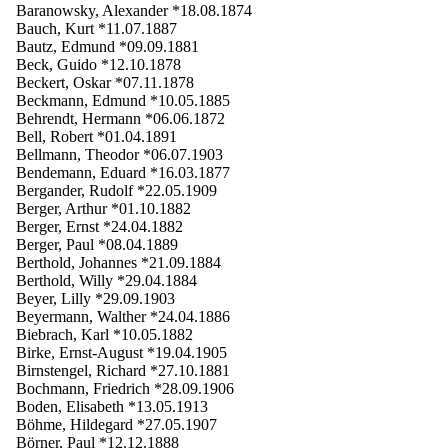
Baranowsky, Alexander *18.08.1874
Bauch, Kurt *11.07.1887
Bautz, Edmund *09.09.1881
Beck, Guido *12.10.1878
Beckert, Oskar *07.11.1878
Beckmann, Edmund *10.05.1885
Behrendt, Hermann *06.06.1872
Bell, Robert *01.04.1891
Bellmann, Theodor *06.07.1903
Bendemann, Eduard *16.03.1877
Bergander, Rudolf *22.05.1909
Berger, Arthur *01.10.1882
Berger, Ernst *24.04.1882
Berger, Paul *08.04.1889
Berthold, Johannes *21.09.1884
Berthold, Willy *29.04.1884
Beyer, Lilly *29.09.1903
Beyermann, Walther *24.04.1886
Biebrach, Karl *10.05.1882
Birke, Ernst-August *19.04.1905
Birnstengel, Richard *27.10.1881
Bochmann, Friedrich *28.09.1906
Boden, Elisabeth *13.05.1913
Böhme, Hildegard *27.05.1907
Börner, Paul *12.12.1888