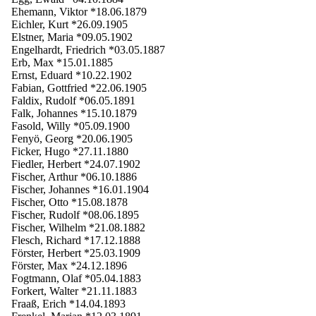
Ehemann, Viktor *18.06.1879
Eichler, Kurt *26.09.1905
Elstner, Maria *09.05.1902
Engelhardt, Friedrich *03.05.1887
Erb, Max *15.01.1885
Ernst, Eduard *10.22.1902
Fabian, Gottfried *22.06.1905
Faldix, Rudolf *06.05.1891
Falk, Johannes *15.10.1879
Fasold, Willy *05.09.1900
Fenyö, Georg *20.06.1905
Ficker, Hugo *27.11.1880
Fiedler, Herbert *24.07.1902
Fischer, Arthur *06.10.1886
Fischer, Johannes *16.01.1904
Fischer, Otto *15.08.1878
Fischer, Rudolf *08.06.1895
Fischer, Wilhelm *21.08.1882
Flesch, Richard *17.12.1888
Förster, Herbert *25.03.1909
Förster, Max *24.12.1896
Fogtmann, Olaf *05.04.1883
Forkert, Walter *21.11.1883
Fraaß, Erich *14.04.1893