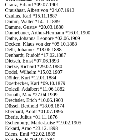
Cranz, Erhard *09.07.1901
Craushaar, Albert von *24.07.1913
Czulius, Karl *15.11.1887
Damm, Walter *14.11.1889
Damme, Gustav *20.03.1880
Dannebauer, Arthur-Hermann *16.01.1900
Dathe, Johanna-Leonore *02.06.1909
Decken, Klaus von der *05.10.1888
Delli, Johannes *18.06.1888
Denhardt, Rudolf *17.02.1887
Dietsch, Ernst *07.06.1893
Dietze, Richard *29.02.1880
Dodel, Wilhelm *15.02.1907
Döhler, Kurt *12.01.1884
Doerbecker, Karl *09.10.1879
Dolezil, Adalbert *11.06.1882
Donath, Max *27.04.1909
Drechsler, Erich *10.06.1903
Düssel, Berthold *18.08.1874
Eberhard, Adolf *01.07.1896
Eberle, Julius *01.11.1876
Eschenburg, Marie-Luise *19.02.1905
Eckard, Arno *23.12.1898
Edens, Emil *22.02.1885
Egg, Ewald *04.10.1884