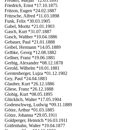
Frenkel, Marjan *12.03.1891
Friedrich, Ernst *17.10.1875
Fritzon, Eugen *24.02.1887
Fritzsche, Alfred *11.03.1898
Funk, Felix *30.03.1905
Gabel, Moritz *21.01.1903
Gasch, Kurt *31.07.1887
Gasch, Walther *10.04.1886
Gebauer, Paul *21.01.1888
Geibel, Hermann *14.05.1889
Gelbke, Georg *12.08.1882
Gellner, Franz *19.06.1881
Gerbig, Alexander *08.12.1878
Gerold, Wilhelm *10.01.1881
Gerstenberger, Lujza *01.12.1902
Gey, Paul *24.04.1883
Glauber, Kurt *26.12.1886
Gliese, Franz *26.12.1888
Globig, Kurt *08.05.1895
Glücklich, Walter *17.05.1904
Godenschweg, Ludwig *09.11.1889
Götze, Arthur *01.03.1885
Götze, Johanna *29.05.1911
Goldperger, Heinrich *16.03.1911
Gräfenhahn, Walter *19.04.1877